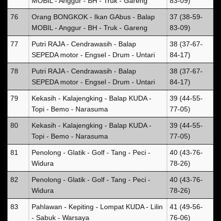
MOBIL - Anggur - BH - Truk - Gareng
83-09)
76
Orang BONGKOK - Ikan GAbus - Balap
37 (38-59-
MOBIL - Anggur - BH - Truk - Gareng
83-09)
77
Putri RAJA - Cendrawasih - Balap
38 (37-67-
SEPEDA motor - Engsel - Drum - Untari
84-17)
78
Putri RAJA - Cendrawasih - Balap
38 (37-67-
SEPEDA motor - Engsel - Drum - Untari
84-17)
79
Kekasih - Kalajengking - Balap KUDA -
39 (44-55-
Topi - Bemo - Narasuma
77-05)
80
Kekasih - Kalajengking - Balap KUDA -
39 (44-55-
Topi - Bemo - Narasuma
77-05)
81
Penolong - Glatik - Golf - Tang - Peci -
40 (43-76-
Widura
78-26)
82
Penolong - Glatik - Golf - Tang - Peci -
40 (43-76-
Widura
78-26)
83
Pahlawan - Kepiting - Lompat KUDA - Lilin
41 (49-56-
- Sabuk - Warsaya
76-06)