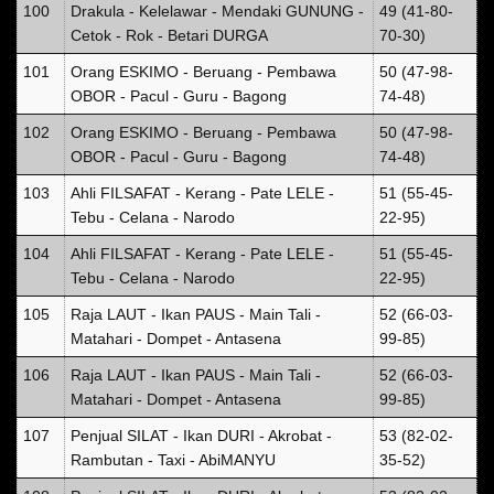
100
Drakula - Kelelawar - Mendaki GUNUNG -
49 (41-80-
Cetok - Rok - Betari DURGA
70-30)
101
Orang ESKIMO - Beruang - Pembawa
50 (47-98-
OBOR - Pacul - Guru - Bagong
74-48)
102
Orang ESKIMO - Beruang - Pembawa
50 (47-98-
OBOR - Pacul - Guru - Bagong
74-48)
103
Ahli FILSAFAT - Kerang - Pate LELE -
51 (55-45-
Tebu - Celana - Narodo
22-95)
104
Ahli FILSAFAT - Kerang - Pate LELE -
51 (55-45-
Tebu - Celana - Narodo
22-95)
105
Raja LAUT - Ikan PAUS - Main Tali -
52 (66-03-
Matahari - Dompet - Antasena
99-85)
106
Raja LAUT - Ikan PAUS - Main Tali -
52 (66-03-
Matahari - Dompet - Antasena
99-85)
107
Penjual SILAT - Ikan DURI - Akrobat -
53 (82-02-
Rambutan - Taxi - AbiMANYU
35-52)