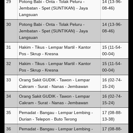
29
Potong Babi - Onta - Tolak Peluru -
14 (13-96-
Jembatan - Spet (SUNTIKAN) - Jaya
08-46)
Langsuan
30
Potong Babi - Onta - Tolak Peluru -
14 (13-96-
Jembatan - Spet (SUNTIKAN) - Jaya
08-46)
Langsuan
31
Hakim - Tikus - Lempar Martil - Kantor
15 (11-54-
Pos - Skrup - Kresna
00-04)
32
Hakim - Tikus - Lempar Martil - Kantor
15 (11-54-
Pos - Skrup - Kresna
00-04)
33
Orang Sakit GUDIK - Tawon - Lempar
16 (02-74-
Cakram - Surat - Nanas - Jembawan
15-24)
34
Orang Sakit GUDIK - Tawon - Lempar
16 (02-74-
Cakram - Surat - Nanas - Jembawan
15-24)
35
Pemadat - Bangau - Lempar Lembing -
17 (08-88-
Durian - Telepon - Buto Terong
13-38)
36
Pemadat - Bangau - Lempar Lembing -
17 (08-88-