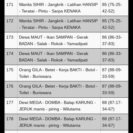
171
Wanita SIHIR - Jangkrik - Latihan HANSIP
85 (75-25-
- Teratai - Pintu - Sarpa KENAKA
42-52)
172
Wanita SIHIR - Jangkrik - Latihan HANSIP
85 (75-25-
- Teratai - Pintu - Sarpa KENAKA
42-52)
173
Dewa MAUT - Ikan SAMPAN - Gerak
86 (86-33-
BADAN - Salak - Rokok - Yamadipati
37-83)
174
Dewa MAUT - Ikan SAMPAN - Gerak
86 (86-33-
BADAN - Salak - Rokok - Yamadipati
37-83)
175
Orang GILA - Betet - Kerja BAKTI - Botol -
87 (88-09-
Toilet - Buriswara
33-59)
176
Orang GILA - Betet - Kerja BAKTI - Botol -
87 (88-09-
Toilet - Buriswara
33-59)
177
Dewi MEGA - DOMBA - Balap KARUNG -
88 (87-17-
JERUK manis - piring - Wilutama
34-67)
178
Dewi MEGA - DOMBA - Balap KARUNG -
88 (87-17-
JERUK manis - piring - Wilutama
34-67)