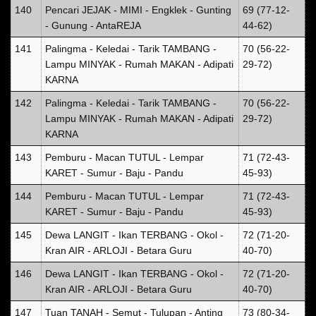
140
Pencari JEJAK - MIMI - Engklek - Gunting
69 (77-12-
- Gunung - AntaREJA
44-62)
141
Palingma - Keledai - Tarik TAMBANG -
70 (56-22-
Lampu MINYAK - Rumah MAKAN - Adipati
29-72)
KARNA
142
Palingma - Keledai - Tarik TAMBANG -
70 (56-22-
Lampu MINYAK - Rumah MAKAN - Adipati
29-72)
KARNA
143
Pemburu - Macan TUTUL - Lempar
71 (72-43-
KARET - Sumur - Baju - Pandu
45-93)
144
Pemburu - Macan TUTUL - Lempar
71 (72-43-
KARET - Sumur - Baju - Pandu
45-93)
145
Dewa LANGIT - Ikan TERBANG - Okol -
72 (71-20-
Kran AIR - ARLOJI - Betara Guru
40-70)
146
Dewa LANGIT - Ikan TERBANG - Okol -
72 (71-20-
Kran AIR - ARLOJI - Betara Guru
40-70)
147
Tuan TANAH - Semut - Tulupan - Anting
73 (80-34-