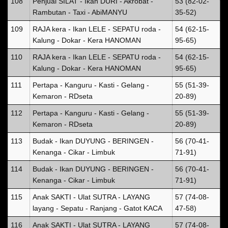
108
Penjual SILAT - Ikan DURI - Akrobat -
53 (82-02-
Rambutan - Taxi - AbiMANYU
35-52)
109
RAJA kera - Ikan LELE - SEPATU roda -
54 (62-15-
Kalung - Dokar - Kera HANOMAN
95-65)
110
RAJA kera - Ikan LELE - SEPATU roda -
54 (62-15-
Kalung - Dokar - Kera HANOMAN
95-65)
111
Pertapa - Kanguru - Kasti - Gelang -
55 (51-39-
Kemaron - RDseta
20-89)
112
Pertapa - Kanguru - Kasti - Gelang -
55 (51-39-
Kemaron - RDseta
20-89)
113
Budak - Ikan DUYUNG - BERINGEN -
56 (70-41-
Kenanga - Cikar - Limbuk
71-91)
114
Budak - Ikan DUYUNG - BERINGEN -
56 (70-41-
Kenanga - Cikar - Limbuk
71-91)
115
Anak SAKTI - Ulat SUTRA - LAYANG
57 (74-08-
layang - Sepatu - Ranjang - Gatot KACA
47-58)
116
Anak SAKTI - Ulat SUTRA - LAYANG
57 (74-08-