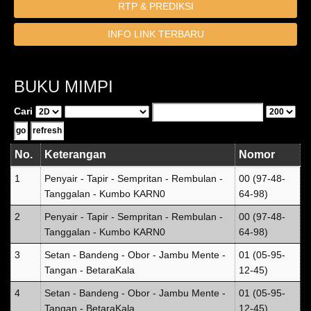
RTP & PREDIKSI
INFO LINK TERBARU
BUKU MIMPI
Cari
No.
Keterangan
Nomor
1
Penyair - Tapir - Sempritan - Rembulan -
00 (97-48-
Tanggalan - Kumbo KARN0
64-98)
2
Penyair - Tapir - Sempritan - Rembulan -
00 (97-48-
Tanggalan - Kumbo KARN0
64-98)
3
Setan - Bandeng - Obor - Jambu Mente -
01 (05-95-
Tangan - BetaraKala
12-45)
4
Setan - Bandeng - Obor - Jambu Mente -
01 (05-95-
Tangan - BetaraKala
12-45)