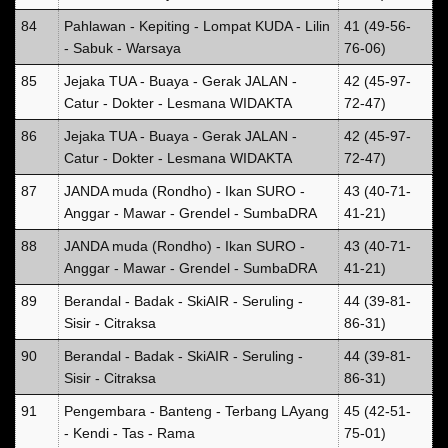
84
Pahlawan - Kepiting - Lompat KUDA - Lilin
41 (49-56-
- Sabuk - Warsaya
76-06)
85
Jejaka TUA - Buaya - Gerak JALAN -
42 (45-97-
Catur - Dokter - Lesmana WIDAKTA
72-47)
86
Jejaka TUA - Buaya - Gerak JALAN -
42 (45-97-
Catur - Dokter - Lesmana WIDAKTA
72-47)
87
JANDA muda (Rondho) - Ikan SURO -
43 (40-71-
Anggar - Mawar - Grendel - SumbaDRA
41-21)
88
JANDA muda (Rondho) - Ikan SURO -
43 (40-71-
Anggar - Mawar - Grendel - SumbaDRA
41-21)
89
Berandal - Badak - SkiAIR - Seruling -
44 (39-81-
Sisir - Citraksa
86-31)
90
Berandal - Badak - SkiAIR - Seruling -
44 (39-81-
Sisir - Citraksa
86-31)
91
Pengembara - Banteng - Terbang LAyang
45 (42-51-
- Kendi - Tas - Rama
75-01)