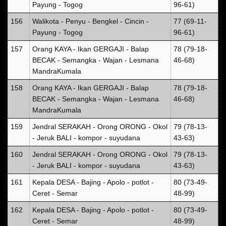
Payung - Togog
96-61)
156
Walikota - Penyu - Bengkel - Cincin -
77 (69-11-
Payung - Togog
96-61)
157
Orang KAYA - Ikan GERGAJI - Balap
78 (79-18-
BECAK - Semangka - Wajan - Lesmana
46-68)
MandraKumala
158
Orang KAYA - Ikan GERGAJI - Balap
78 (79-18-
BECAK - Semangka - Wajan - Lesmana
46-68)
MandraKumala
159
Jendral SERAKAH - Orong ORONG - Okol
79 (78-13-
- Jeruk BALI - kompor - suyudana
43-63)
160
Jendral SERAKAH - Orong ORONG - Okol
79 (78-13-
- Jeruk BALI - kompor - suyudana
43-63)
161
Kepala DESA - Bajing - Apolo - potlot -
80 (73-49-
Ceret - Semar
48-99)
162
Kepala DESA - Bajing - Apolo - potlot -
80 (73-49-
Ceret - Semar
48-99)