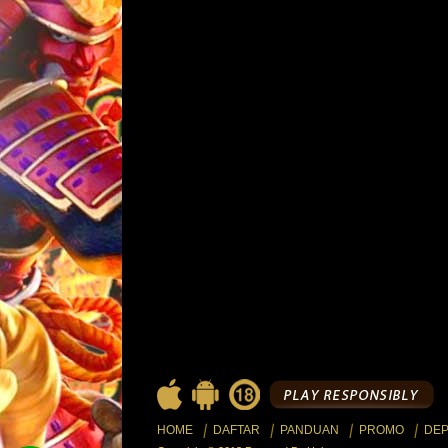
HOME
DAFTAR
PANDUAN
PROMO
DEP