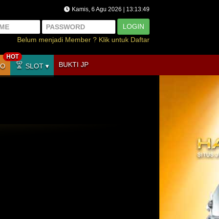
Kamis
, 6 Agu 2026
|
13
:
13
:
49
Belum menjadi Member ? Klik untuk Daftar
HOT
BUKTI JP
NO
SLOT