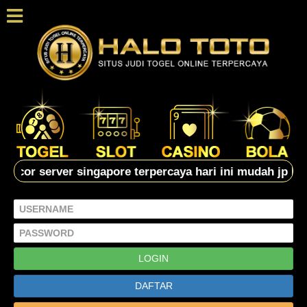
cor server singapore terpercaya hari ini mudah jp lengka
DAFTAR